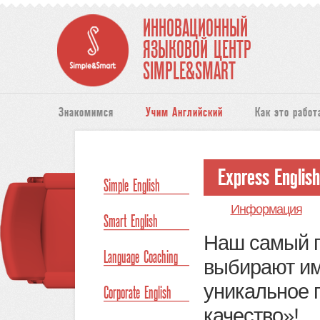
ИННОВАЦИОННЫЙ
ЯЗЫКОВОЙ ЦЕНТР
SIMPLE&SMART
Знакомимся
Учим Английский
Как это работ
Express Englis
Simple English
Информация
Smart English
Наш самый п
Language Coaching
выбирают и
уникальное 
Corporate English
качество»!