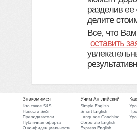
разделив ее 
делите стоим
Все, что Вам
оставить за
увлекательн
результатив
Знакомимся
Учим Английский
Как
Что такое S&S
Simple English
Уро
Новости S&S
Smart English
Пр
Преподаватели
Language Coaching
Уро
Публичная оферта
Corporate English
О конфиденциальности
Express English